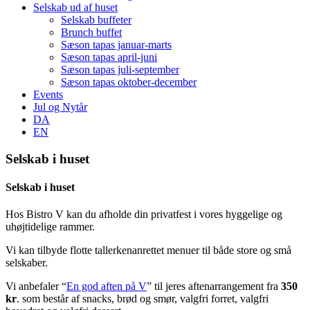
Selskab ud af huset
Selskab buffeter
Brunch buffet
Sæson tapas januar-marts
Sæson tapas april-juni
Sæson tapas juli-september
Sæson tapas oktober-december
Events
Jul og Nytår
DA
EN
Selskab i huset
Selskab i huset
Hos Bistro V kan du afholde din privatfest i vores hyggelige og
uhøjtidelige rammer.
Vi kan tilbyde flotte tallerkenanrettet menuer til både store og små
selskaber.
Vi anbefaler “
En god aften på V
” til jeres aftenarrangement fra
350
kr
. som består af snacks, brød og smør, valgfri forret, valgfri