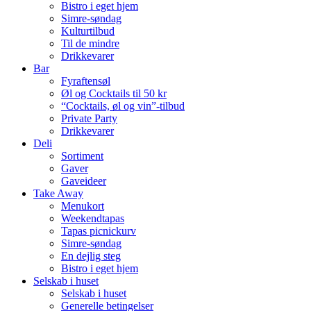
Bistro i eget hjem
Simre-søndag
Kulturtilbud
Til de mindre
Drikkevarer
Bar
Fyraftensøl
Øl og Cocktails til 50 kr
“Cocktails, øl og vin”-tilbud
Private Party
Drikkevarer
Deli
Sortiment
Gaver
Gaveideer
Take Away
Menukort
Weekendtapas
Tapas picnickurv
Simre-søndag
En dejlig steg
Bistro i eget hjem
Selskab i huset
Selskab i huset
Generelle betingelser