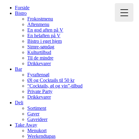
Forside
Bistro
Frokostmenu
Aftenmenu
En god aften på V
En helaften på V
Bistro i eget hjem
Simre-søndag
Kulturtilbud
Til de mindre
Drikkevarer
Bar
Fyraftensøl
Øl og Cocktails til 50 kr
“Cocktails, øl og vin”-tilbud
Private Party
Drikkevarer
Deli
Sortiment
Gaver
Gaveideer
Take Away
Menukort
Weekendtapas