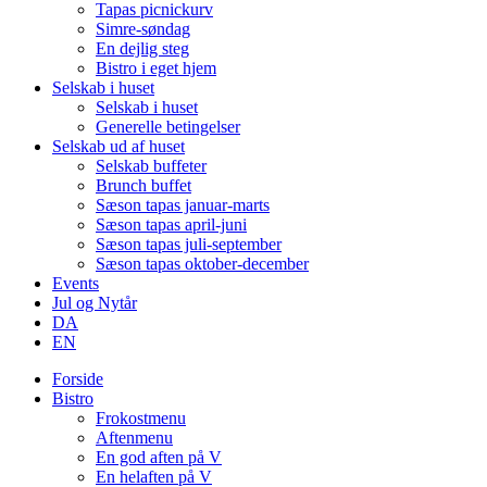
Tapas picnickurv
Simre-søndag
En dejlig steg
Bistro i eget hjem
Selskab i huset
Selskab i huset
Generelle betingelser
Selskab ud af huset
Selskab buffeter
Brunch buffet
Sæson tapas januar-marts
Sæson tapas april-juni
Sæson tapas juli-september
Sæson tapas oktober-december
Events
Jul og Nytår
DA
EN
Forside
Bistro
Frokostmenu
Aftenmenu
En god aften på V
En helaften på V