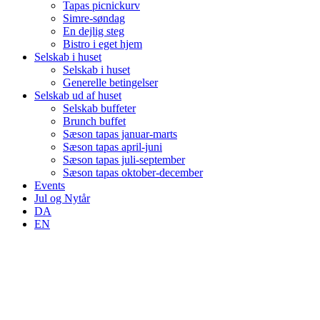
Tapas picnickurv
Simre-søndag
En dejlig steg
Bistro i eget hjem
Selskab i huset
Selskab i huset
Generelle betingelser
Selskab ud af huset
Selskab buffeter
Brunch buffet
Sæson tapas januar-marts
Sæson tapas april-juni
Sæson tapas juli-september
Sæson tapas oktober-december
Events
Jul og Nytår
DA
EN