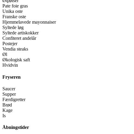
Ølpølser
Pate foie gras
Unika oste
Franske oste
Hjemmelavede mayonnaiser
Syltede løg
Syltede artiskokker
Confiteret andelår
Postejer
Vendia steaks
Øl
Økologisk saft
Hvidvin
Fryseren
Saucer
Supper
Færdigretter
Brød
Kage
Is
Åbningstider