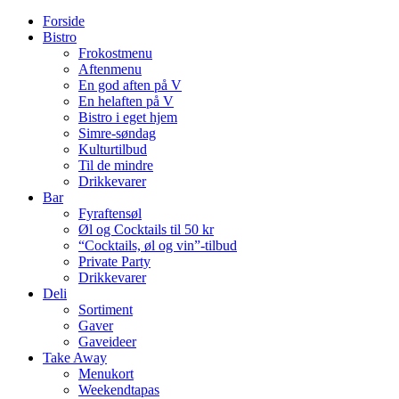
Forside
Bistro
Frokostmenu
Aftenmenu
En god aften på V
En helaften på V
Bistro i eget hjem
Simre-søndag
Kulturtilbud
Til de mindre
Drikkevarer
Bar
Fyraftensøl
Øl og Cocktails til 50 kr
“Cocktails, øl og vin”-tilbud
Private Party
Drikkevarer
Deli
Sortiment
Gaver
Gaveideer
Take Away
Menukort
Weekendtapas