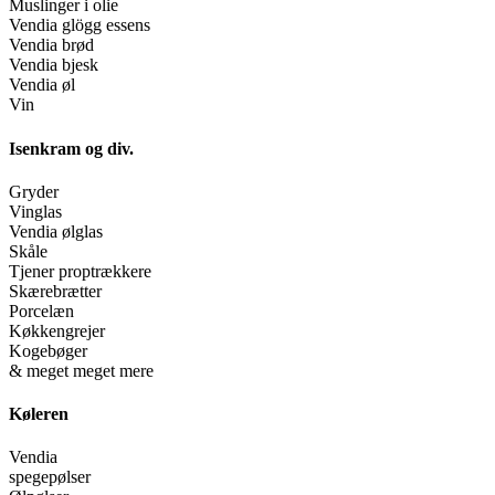
Muslinger i olie
Vendia glögg essens
Vendia brød
Vendia bjesk
Vendia øl
Vin
Isenkram og div.
Gryder
Vinglas
Vendia ølglas
Skåle
Tjener proptrækkere
Skærebrætter
Porcelæn
Køkkengrejer
Kogebøger
& meget meget mere
Køleren
Vendia
spegepølser